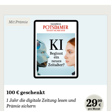
Mit Prämie
100 € geschenkt
,
29
1 Jahr die digitale Zeitung lesen und
99
€
Prämie sichern
pro Monat