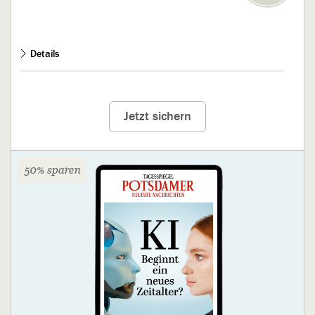
Details
Ab 21 Uhr die Ausgabe des nächsten Tages
auf Ihrem
Smartphone, Tablet und PC
Jetzt sichern
Zugang auf bis zu 5 Geräten gleichzeitig nutzbar
Ihr Geschenk:
100€ Bargeld
Inkl.
Tagesspiegel Plus
auf PNN.de und dem täglichen
50% sparen
Checkpoint-Newsletter