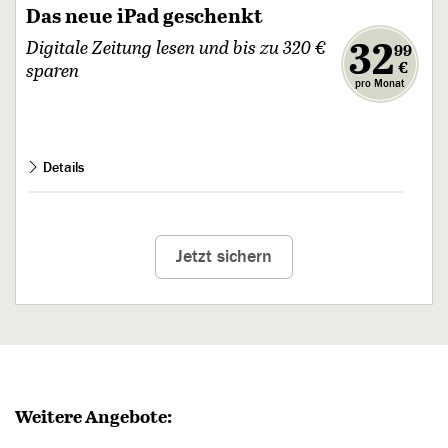
Das neue iPad geschenkt
,
32
Digitale Zeitung lesen und bis zu 320 €
99
€
sparen
pro Monat
Details
Ab 21 Uhr die Ausgabe des nächsten Tages
auf Ihrem
Smartphone, Tablet und PC
Jetzt sichern
Inkl.
Tagesspiegel Plus
auf PNN.de und dem täglichen
Checkpoint-Newsletter
Gratis dazu: das neue iPad
, Samsung Galaxy Tab
A11+ oder ein anderes Gerät Ihrer Wahl.
Sie sparen
bis zu 320 €
Weitere Angebote: