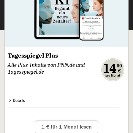
Tagesspiegel Plus
,
14
Alle Plus-Inhalte von PNN.de und
99
€
Tagesspiegel.de
pro Monat
Details
Alle Plus-Inhalte
von PNN.de und in der App
Ohne Risiko:
jederzeit kündbar
1 € für 1 Monat lesen
Inkl. dem täglichen
Checkpoint-Newsletter