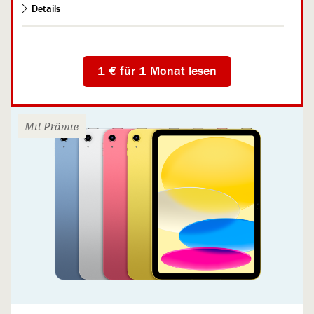
Details
Auf bis zu
5 Geräten gleichzeitig
nutzbar
Ab 21 Uhr
die Ausgabe des nächsten Tages
auf Ihrem
1 € für 1 Monat lesen
Smartphone, Tablet und PC
Inkl.
Tagesspiegel Plus
auf PNN.de und dem täglichen
Checkpoint-Newsletter
Mit Prämie